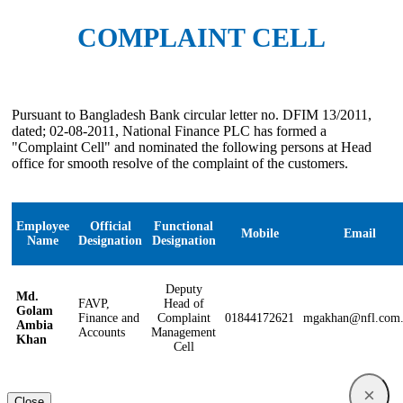
COMPLAINT CELL
Pursuant to Bangladesh Bank circular letter no. DFIM 13/2011,
dated; 02-08-2011, National Finance PLC has formed a
"Complaint Cell" and nominated the following persons at Head
office for smooth resolve of the complaint of the customers.
Employee
Official
Functional
Mobile
Email
Name
Designation
Designation
Deputy
Md.
FAVP,
Head of
Golam
Finance and
Complaint
01844172621
mgakhan@nfl.com
Ambia
Accounts
Management
Khan
Cell
×
Close